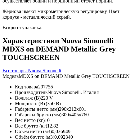
осуществляет общий и порционный отсчет порций.
Жернова имеют микрометрическую регулировку. Цвет
корпуса - металлический серый.
Вскрыта упаковка.
Характеристики Nuova Simonelli
MDXS on DEMAND Metallic Grey
TOUCHSCREEN
Все товары Nuova Simonelli
Модель
MDXS on DEMAND Metallic Grey TOUCHSCREEN
Код товара
297755
Производитель
Nuova Simonelli, Италия
Вольтаж (В)
220 V
Мощность (Вт)
350 Вт
Габариты нетто (мм)
290x212x601
Габариты брутто (мм)
300x405x760
Вес нетто (кг)
10
Вес брутто (кг)
12.82
Объём нетто (м3)
0,036949
Объём брутто (м3)
0,092340