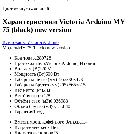
Цвет корпуса - черный.
Характеристики Victoria Arduino MY
75 (black) new version
Все товары Victoria Arduino
Модель
MY 75 (black) new version
Код товара
289728
Производитель
Victoria Arduino, Италия
Вольтаж (В)
220 V
Мощность (Вт)
600 Вт
Габариты нетто (мм)
195x396x479
Габариты брутто (мм)
295x565x815
Вес нетто (кг)
23.8
Вес брутто (кг)
28
Объём нетто (м3)
0,036988
Объём брутто (м3)
0,135840
Гарантия
1 год
Вместимость кофейного бункера
1.4
Встроенные весы
Нет
Диаметр жерновов
75