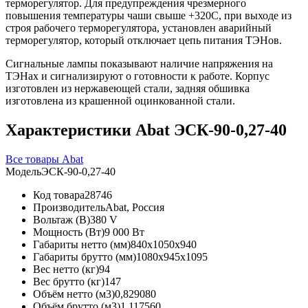
терморегулятор. Для предупреждения чрезмерного
повышения температуры чаши свыше +320С, при выходе из
строя рабочего терморегулятора, установлен аварийный
терморегулятор, который отключает цепь питания ТЭНов.
Сигнальные лампы показывают наличие напряжения на
ТЭНах и сигнализируют о готовности к работе. Корпус
изготовлен из нержавеющей стали, задняя обшивка
изготовлена из крашенной оцинкованной стали.
Характеристики Abat ЭСК-90-0,27-40
Все товары Abat
Модель
ЭСК-90-0,27-40
Код товара
28746
Производитель
Abat, Россия
Вольтаж (В)
380 V
Мощность (Вт)
9 000 Вт
Габариты нетто (мм)
840x1050x940
Габариты брутто (мм)
1080x945x1095
Вес нетто (кг)
94
Вес брутто (кг)
147
Объём нетто (м3)
0,829080
Объём брутто (м3)
1,117560