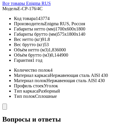
Все товары Enigma RUS
Модель
Е-СР-176/4С
Код товара
143774
Производитель
Enigma RUS, Россия
Габариты нетто (мм)
1700x600x1800
Габариты брутто (мм)
575x1800x140
Вес нетто (кг)
91.8
Вес брутто (кг)
53
Объём нетто (м3)
1,836000
Объём брутто (м3)
0,144900
Гарантия
1 год
Количество полок
4
Материал каркаса
Нержавеющая сталь AISI 430
Материал полок
Нержавеющая сталь AISI 430
Профиль стоек
Уголок
Тип каркаса
Разборный
Тип полок
Сплошные
Вопросы и ответы