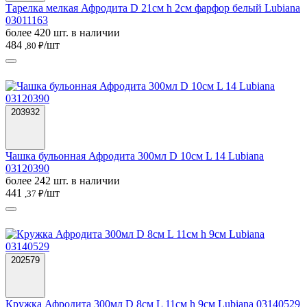
Тарелка мелкая Афродита D 21см h 2см фарфор белый Lubiana
03011163
более 420 шт. в наличии
484
/шт
,80 ₽
203932
Чашка бульонная Афродита 300мл D 10см L 14 Lubiana
03120390
более 242 шт. в наличии
441
/шт
,37 ₽
202579
Кружка Афродита 300мл D 8см L 11см h 9см Lubiana 03140529