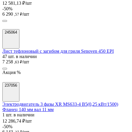
12 581,13 ₽/шт
-50%
6 290
/шт
,57 ₽
245064
Лист тефлоновый с загибом для гриля Senoven 450 EPI
47 шт. в наличии
7 258
/шт
,63 ₽
Акция %
237056
Электродвигатель 3 фазы XR MS633-4 B5(0,25 кВт/1500)
Фланец 140 мм вал 11 мм
1 шт. в наличии
12 286,74 ₽/шт
-50%
6 143
/шт