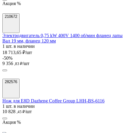
Акция %
210672
Электродвигатель 0,75 kW 400V 1400 об/мин фланец лапы
Вал 19 мм, фланец 120 мм
1 шт. в наличии
18 713,65 ₽/шт
-50%
9 356
/шт
,83 ₽
282576
Нож для E8D Dazheng Coffee Group LHH-BS-6116
1 шт. в наличии
10 828
/шт
,45 ₽
Акция %