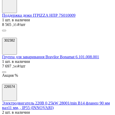
Поддержка дежи ITPIZZA НПР 7S010009
1 шт. в наличии
8 565
/шт
,35 ₽
302382
Группа для заваривания Bravilor Bonamat 6.101.008.001
1 шт. в наличии
7 697
/шт
,54 ₽
Акция %
226574
Электродвигатель 220В 0,25kW 28001/min B14 фланец 90 мм
вал11 мм, , IP55 (INNOVARI)
2 шт. в наличии