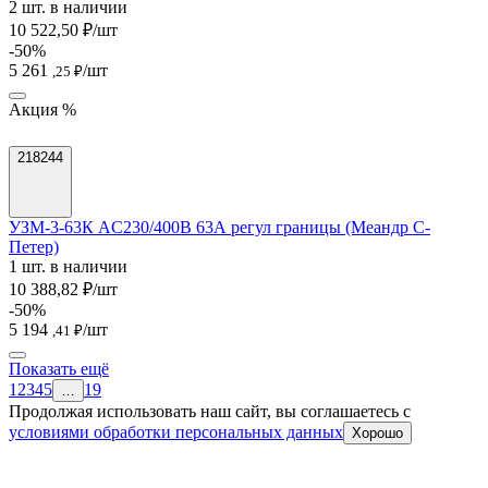
2 шт. в наличии
10 522,50 ₽/шт
-50%
5 261
/шт
,25 ₽
Акция %
218244
УЗМ-3-63К AC230/400В 63А регул границы (Меандр С-
Петер)
1 шт. в наличии
10 388,82 ₽/шт
-50%
5 194
/шт
,41 ₽
Показать ещё
1
2
3
4
5
19
…
Продолжая использовать наш сайт, вы соглашаетесь c
условиями обработки персональных данных
Хорошо