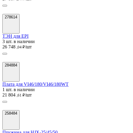
278614
ТЭН для EPI
3 шт. в наличии
26 748
/шт
,04 ₽
284884
Плата для VI46/180/VI46/180WT
1 шт. в наличии
21 804
/шт
,61 ₽
258484
Пружина для HJX-25/45/50